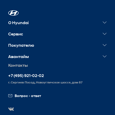
О Hyundai
Новости
Сервис
Сервисные акции
Покупателю
Гарантия
Конфигуратор
Авантайм
Обслуживание
Тест-драйв
Контакты
Контакты
Запись на сервис
Корпоративным клиентам
Реквизиты
+7 (495) 921-02-02
Схема проезда
г. Сергиев Посад, Новоугличское шоссе, дом 87
Вакансии
Вопрос - ответ