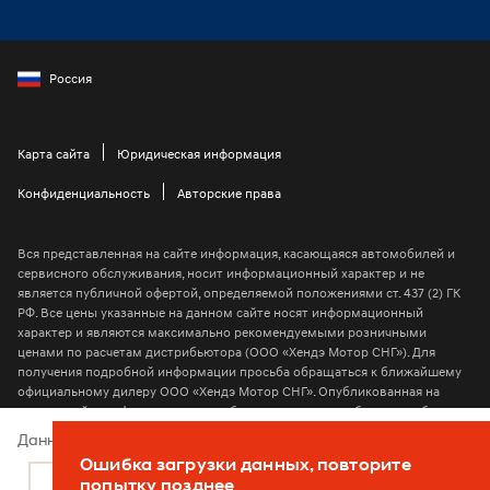
Россия
Карта сайта
Юридическая информация
Конфиденциальность
Авторские права
Вся представленная на сайте информация, касающаяся автомобилей и
сервисного обслуживания, носит информационный характер и не
является публичной офертой, определяемой положениями ст. 437 (2) ГК
РФ. Все цены указанные на данном сайте носят информационный
характер и являются максимально рекомендуемыми розничными
ценами по расчетам дистрибьютора (ООО «Хендэ Мотор СНГ»). Для
получения подробной информации просьба обращаться к ближайшему
официальному дилеру ООО «Хендэ Мотор СНГ». Опубликованная на
данном сайте информация может быть изменена в любое время без
предварительного уведомления
Данный веб-сайт использует cookie-файлы
Ошибка загрузки данных, повторите
2026 © ООО “Хендэ Мотор СНГ”
Подробнее
Согласен
попытку позднее