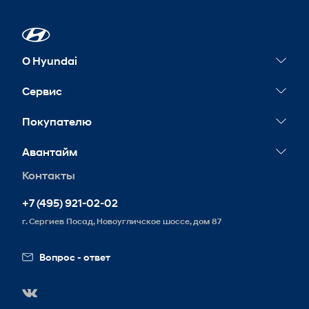
О Hyundai
Новости
Сервис
Сервисные акции
Покупателю
Гарантия
Конфигуратор
Авантайм
Обслуживание
Тест-драйв
Контакты
Контакты
Запись на сервис
Корпоративным клиентам
Реквизиты
+7 (495) 921-02-02
Схема проезда
г. Сергиев Посад, Новоугличское шоссе, дом 87
Вакансии
Вопрос - ответ