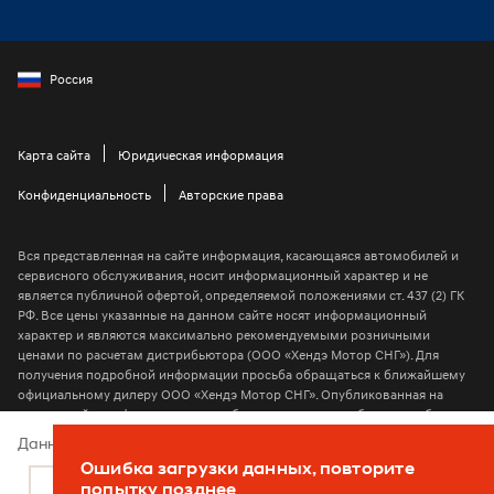
Россия
Карта сайта
Юридическая информация
Конфиденциальность
Авторские права
Вся представленная на сайте информация, касающаяся автомобилей и
сервисного обслуживания, носит информационный характер и не
является публичной офертой, определяемой положениями ст. 437 (2) ГК
РФ. Все цены указанные на данном сайте носят информационный
характер и являются максимально рекомендуемыми розничными
ценами по расчетам дистрибьютора (ООО «Хендэ Мотор СНГ»). Для
получения подробной информации просьба обращаться к ближайшему
официальному дилеру ООО «Хендэ Мотор СНГ». Опубликованная на
данном сайте информация может быть изменена в любое время без
предварительного уведомления
Данный веб-сайт использует cookie-файлы
Ошибка загрузки данных, повторите
2026 © ООО “Хендэ Мотор СНГ”
Подробнее
Согласен
попытку позднее