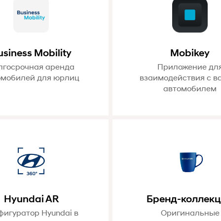
usiness Mobility
Mobikey
лгосрочная аренда
Приложение дл
омобилей для юрлиц
взаимодействия с 
автомобилем
Hyundai AR
Бренд-коллек
фигуратор Hyundai в
Оригинальные