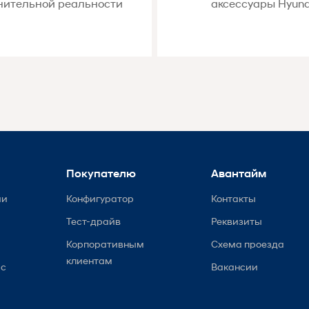
нительной реальности
аксессуары Hyund
Покупателю
Авантайм
ии
Конфигуратор
Контакты
Тест-драйв
Реквизиты
Корпоративным
Схема проезда
клиентам
ис
Вакансии