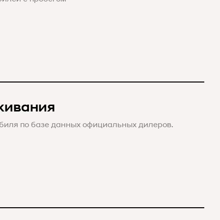
живания
биля по базе данных официальных дилеров.