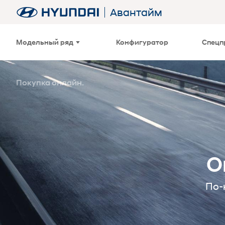
Авантайм
Модельный ряд
Конфигуратор
Спецп
Покупка онлайн.
О
По-