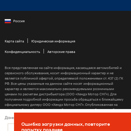
Россия
Карта сайта
Юридическая информация
Конфиденциальность
Авторские права
Вся представленная на сайте информация, касающаяся автомобилей и
сервисного обслуживания, носит информационный характер и не
является публичной офертой, определяемой положениями ст. 437 (2) ГК
РФ. Все цены указанные на данном сайте носят информационный
характер и являются максимально рекомендуемыми розничными
ценами по расчетам дистрибьютора (ООО «Хендэ Мотор СНГ»). Для
получения подробной информации просьба обращаться к ближайшему
официальному дилеру ООО «Хендэ Мотор СНГ». Опубликованная на
данном сайте информация может быть изменена в любое время без
предварительного уведомления
Данный веб-сайт использует cookie-файлы
Ошибка загрузки данных, повторите
2026 © ООО “Хендэ Мотор СНГ”
Подробнее
Согласен
попытку позднее