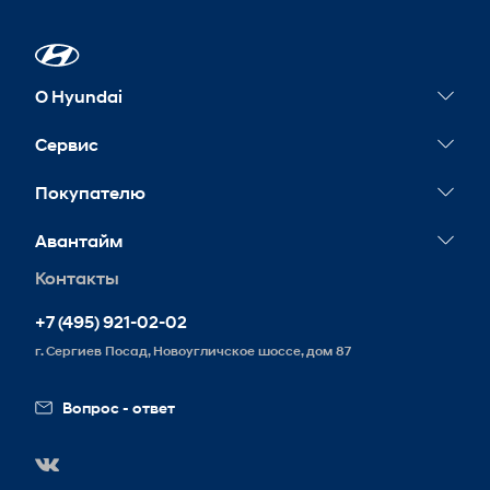
О Hyundai
Новости
Сервис
Сервисные акции
Покупателю
Гарантия
Конфигуратор
Авантайм
Обслуживание
Тест-драйв
Контакты
Контакты
Запись на сервис
Корпоративным клиентам
Реквизиты
+7 (495) 921-02-02
Схема проезда
г. Сергиев Посад, Новоугличское шоссе, дом 87
Вакансии
Вопрос - ответ