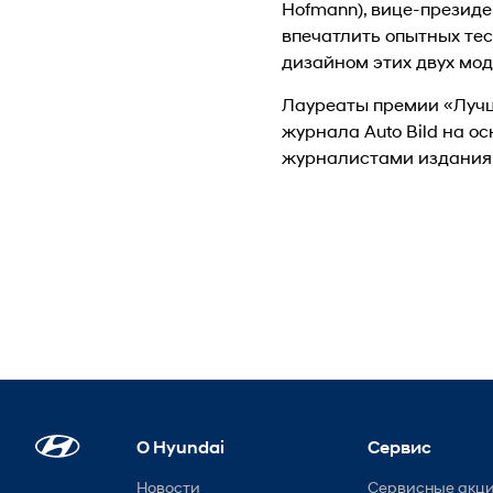
Hofmann), вице-президен
впечатлить опытных те
дизайном этих двух мод
Лауреаты премии «Луч
журнала Auto Bild на о
журналистами издания
О Hyundai
Сервис
Новости
Сервисные акц