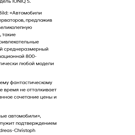
дель IONIQ 5.
Bild: «Автомобили
серваторов, предложив
великолепную
 такие
привлекательные
ий среднеразмерный
вационной 800-
ктически любой модели
воему фантастическому
же время не отталкивает
анное сочетание цены и
ные автомобили»,
 служит подтверждением
reas-Christoph