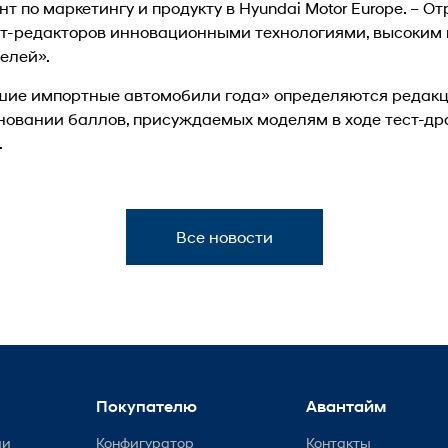
т по маркетингу и продукту в Hyundai Motor Europe. – О
ст-редакторов инновационными технологиями, высоким 
елей».
шие импортные автомобили года» определяются редак
сновании баллов, присуждаемых моделям в ходе тест-д
.
Все новости
Покупателю
Авантайм
ии
Конфигуратор
Контакты