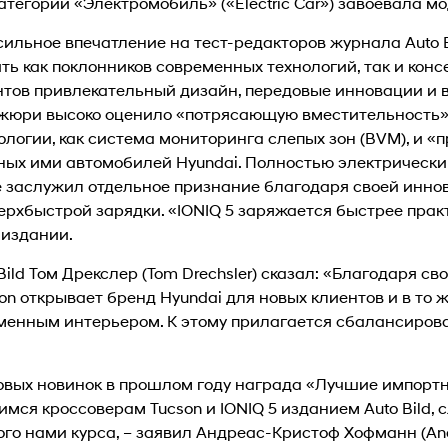
категории «Электромобиль» («Electric Car») завоевала мо
ильное впечатление на тест-редакторов журнала Auto 
ть как поклонников современных технологий, так и кон
нтов привлекательный дизайн, передовые инновации и 
 жюри высоко оценило «потрясающую вместительность»,
логии, как система мониторинга слепых зон (BVM), и «
ых ими автомобилей Hyundai. Полностью электрическ
же заслужил отдельное признание благодаря своей инно
ерхбыстрой зарядки. «IONIQ 5 заряжается быстрее пра
 издании.
Bild Том Дрекслер (Tom Drechsler) сказал: «Благодаря с
on открывает бренд Hyundai для новых клиентов и в то 
еменным интерьером. К этому прилагается сбалансиров
овых новинок в прошлом году награда «Лучшие импорт
ся кроссоверам Tucson и IONIQ 5 изданием Auto Bild,
о нами курса, – заявил Андреас-Кристоф Хофманн (And