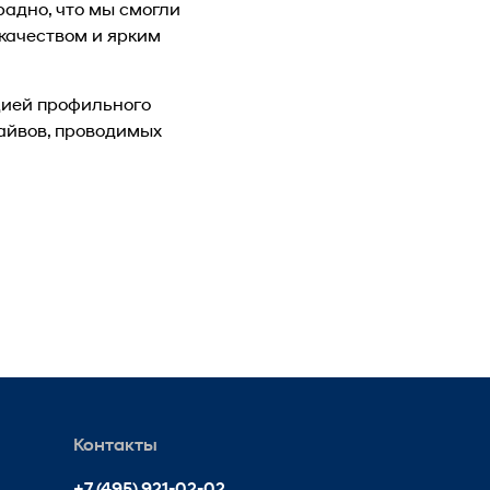
традно, что мы смогли
качеством и ярким
цией профильного
райвов, проводимых
Контакты
+7 (495) 921-02-02