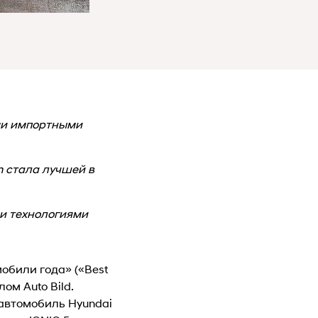
ими импортными
n стала лучшей в
ми технологиями
обили года» («Best
ом Auto Bild.
автомобиль Hyundai