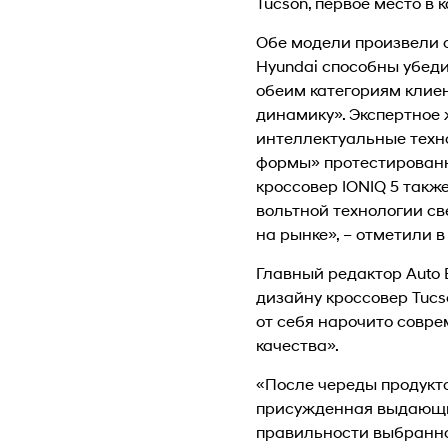
Tucson, первое место в 
Обе модели произвели с
Hyundai способны убеди
обеим категориям клие
динамику». Экспертное
интеллектуальные техно
формы» протестированн
кроссовер IONIQ 5 так
вольтной технологии св
на рынке», – отметили в
Главный редактор Auto 
дизайну кроссовер Tucs
от себя нарочито совр
качества».
«После череды продукт
присужденная выдающим
правильности выбранног