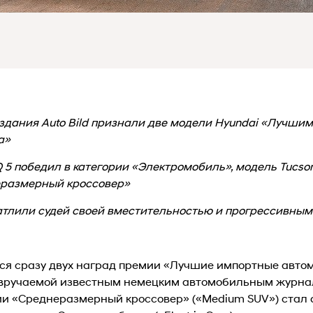
издания Auto Bild признали две модели Hyundai «Лучш
а»
Q 5 победил в категории «Электромобиль», модель Tucso
еразмерный кроссовер»
атлили судей своей вместительностью и прогрессивны
ся сразу двух наград премии «Лучшие импортные автом
r»), вручаемой известным немецким автомобильным журнал
ии «Среднеразмерный кроссовер» («Medium SUV») стал 