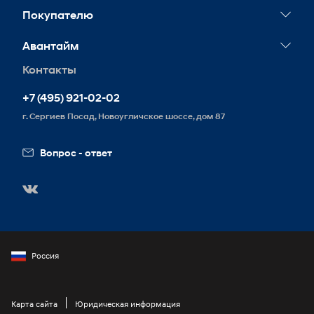
Сервисные акции
Покупателю
Гарантия
Конфигуратор
Авантайм
Обслуживание
Тест-драйв
Контакты
Контакты
Запись на сервис
Корпоративным клиентам
Реквизиты
+7 (495) 921-02-02
Схема проезда
г. Сергиев Посад, Новоугличское шоссе, дом 87
Вакансии
Вопрос - ответ
Россия
Карта сайта
Юридическая информация