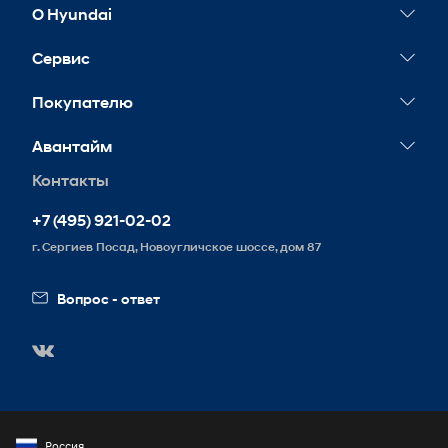
О Hyundai
Новости
Сервис
Сервисные акции
Покупателю
Гарантия
Конфигуратор
Авантайм
Обслуживание
Тест-драйв
Контакты
Контакты
Запись на сервис
Корпоративным клиентам
Реквизиты
+7 (495) 921-02-02
Схема проезда
г. Сергиев Посад, Новоугличское шоссе, дом 87
Вакансии
Вопрос - ответ
Россия