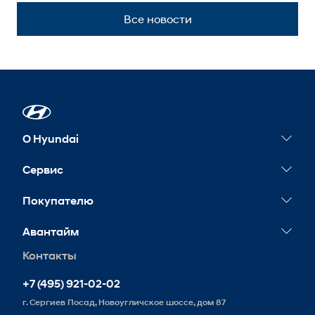
Все новости
О Hyundai
Новости
Сервис
Сервисные акции
Покупателю
Гарантия
Конфигуратор
Авантайм
Обслуживание
Тест-драйв
Контакты
Контакты
Запись на сервис
Корпоративным клиентам
Реквизиты
+7 (495) 921-02-02
Схема проезда
г. Сергиев Посад, Новоугличское шоссе, дом 87