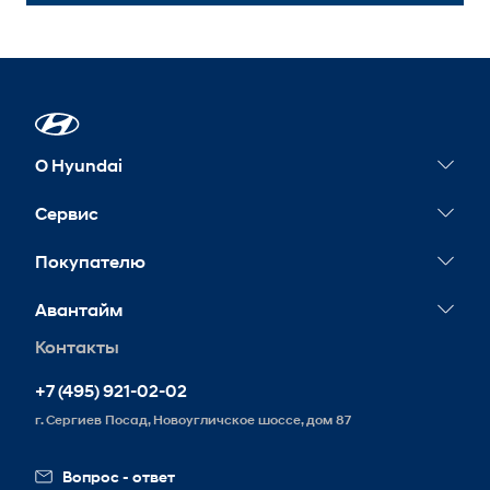
О Hyundai
Новости
Сервис
Сервисные акции
Покупателю
Гарантия
Конфигуратор
Авантайм
Обслуживание
Тест-драйв
Контакты
Контакты
Запись на сервис
Корпоративным клиентам
Реквизиты
+7 (495) 921-02-02
Схема проезда
г. Сергиев Посад, Новоугличское шоссе, дом 87
Вакансии
Вопрос - ответ