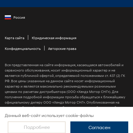
Россия
Карта сайта
Юридическая информация
Конфиденциальность
Авторские права
Вся представленная на сайте информация, касающаяся автомобилей и
сервисного обслуживания, носит информационный характер и не
является публичной офертой, определяемой положениями ст. 437 (2) ГК
РФ. Все цены указанные на данном сайте носят информационный
характер и являются максимально рекомендуемыми розничными
ценами по расчетам дистрибьютора (ООО «Хендэ Мотор СНГ»). Для
получения подробной информации просьба обращаться к ближайшему
официальному дилеру ООО «Хендэ Мотор СНГ». Опубликованная на
данном сайте информация может быть изменена в любое время без
предварительного уведомления
Данный веб-сайт использует cookie-файлы
2026 © ООО “Хендэ Мотор СНГ”
Подробнее
Согласен