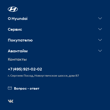
О Hyundai
Новости
Сервис
Сервисные акции
Покупателю
Гарантия
Конфигуратор
Авантайм
Обслуживание
Тест-драйв
Контакты
Контакты
Запись на сервис
Корпоративным клиентам
Реквизиты
+7 (495) 921-02-02
Схема проезда
г. Сергиев Посад, Новоугличское шоссе, дом 87
Вакансии
Вопрос - ответ