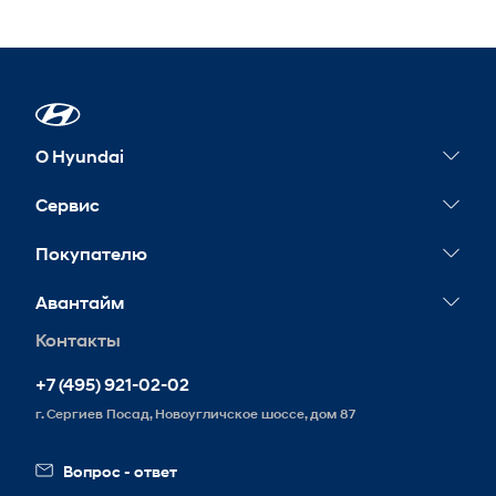
О Hyundai
Новости
Сервис
Сервисные акции
Покупателю
Гарантия
Конфигуратор
Авантайм
Обслуживание
Тест-драйв
Контакты
Контакты
Запись на сервис
Корпоративным клиентам
Реквизиты
+7 (495) 921-02-02
Схема проезда
г. Сергиев Посад, Новоугличское шоссе, дом 87
Вакансии
Вопрос - ответ