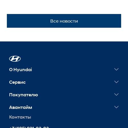
Все новости
О Hyundai
Новости
Сервис
Сервисные акции
Покупателю
Гарантия
Конфигуратор
Авантайм
Обслуживание
Тест-драйв
Контакты
Контакты
Запись на сервис
Корпоративным клиентам
Реквизиты